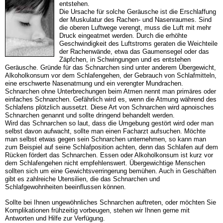
entstehen.
Die Ursache für solche Geräusche ist die Erschlaffung
der Muskulatur des Rachen- und Nasenraumes. Sind
die oberen Luftwege verengt, muss die Luft mit mehr
Druck eingeatmet werden. Durch die erhöhte
Geschwindigkeit des Luftstroms geraten die Weichteile
der Rachenwände, etwa das Gaumensegel oder das
Zäpfchen, in Schwingungen und es entstehen
Geräusche. Gründe für das Schnarchen sind unter anderem Übergewicht,
Alkoholkonsum vor dem Schlafengehen, der Gebrauch von Schlafmitteln,
eine erschwerte Nasenatmung und ein verengter Mundrachen.
Schnarchen ohne Unterbrechungen beim Atmen nennt man primäres oder
einfaches Schnarchen. Gefährlich wird es, wenn die Atmung während des
Schlafens plötzlich aussetzt. Diese Art von Schnarchen wird apnoisches
Schnarchen genannt und sollte dringend behandelt werden.
Wird das Schnarchen so laut, dass die Umgebung gestört wird oder man
selbst davon aufwacht, sollte man einen Facharzt aufsuchen. Möchte
man selbst etwas gegen sein Schnarchen unternehmen, so kann man
zum Beispiel auf seine Schlafposition achten, denn das Schlafen auf dem
Rücken fördert das Schnarchen. Essen oder Alkoholkonsum ist kurz vor
dem Schlafengehen nicht empfehlenswert. Übergewichtige Menschen
sollten sich um eine Gewichtsverringerung bemühen. Auch in Geschäften
gibt es zahlreiche Utensilien, die das Schnarchen und
Schlafgewohnheiten beeinflussen können.
Sollte bei Ihnen ungewöhnliches Schnarchen auftreten, oder möchten Sie
Komplikationen frühzeitig vorbeugen, stehen wir Ihnen gerne mit
Antworten und Hilfe zur Verfügung.