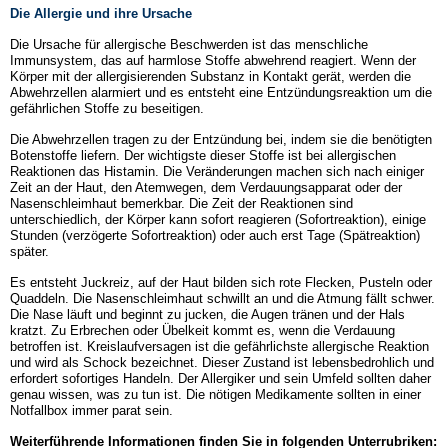
Die Allergie und ihre Ursache
Die Ursache für allergische Beschwerden ist das menschliche
Immunsystem, das auf harmlose Stoffe abwehrend reagiert. Wenn der
Körper mit der allergisierenden Substanz in Kontakt gerät, werden die
Abwehrzellen alarmiert und es entsteht eine Entzündungsreaktion um die
gefährlichen Stoffe zu beseitigen.
Die Abwehrzellen tragen zu der Entzündung bei, indem sie die benötigten
Botenstoffe liefern. Der wichtigste dieser Stoffe ist bei allergischen
Reaktionen das Histamin. Die Veränderungen machen sich nach einiger
Zeit an der Haut, den Atemwegen, dem Verdauungsapparat oder der
Nasenschleimhaut bemerkbar. Die Zeit der Reaktionen sind
unterschiedlich, der Körper kann sofort reagieren (Sofortreaktion), einige
Stunden (verzögerte Sofortreaktion) oder auch erst Tage (Spätreaktion)
später.
Es entsteht Juckreiz, auf der Haut bilden sich rote Flecken, Pusteln oder
Quaddeln. Die Nasenschleimhaut schwillt an und die Atmung fällt schwer.
Die Nase läuft und beginnt zu jucken, die Augen tränen und der Hals
kratzt. Zu Erbrechen oder Übelkeit kommt es, wenn die Verdauung
betroffen ist. Kreislaufversagen ist die gefährlichste allergische Reaktion
und wird als Schock bezeichnet. Dieser Zustand ist lebensbedrohlich und
erfordert sofortiges Handeln. Der Allergiker und sein Umfeld sollten daher
genau wissen, was zu tun ist. Die nötigen Medikamente sollten in einer
Notfallbox immer parat sein.
Weiterführende Informationen finden Sie in folgenden Unterrubriken: