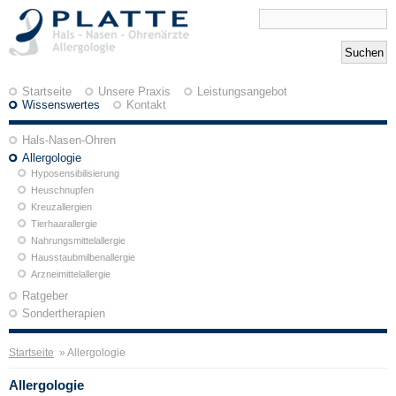
Startseite
Unsere Praxis
Leistungsangebot
Wissenswertes
Kontakt
Hals-Nasen-Ohren
Allergologie
Hyposensibilisierung
Heuschnupfen
Kreuzallergien
Tierhaarallergie
Nahrungsmittelallergie
Hausstaubmilbenallergie
Arzneimittelallergie
Ratgeber
Sondertherapien
Startseite
» Allergologie
Allergologie