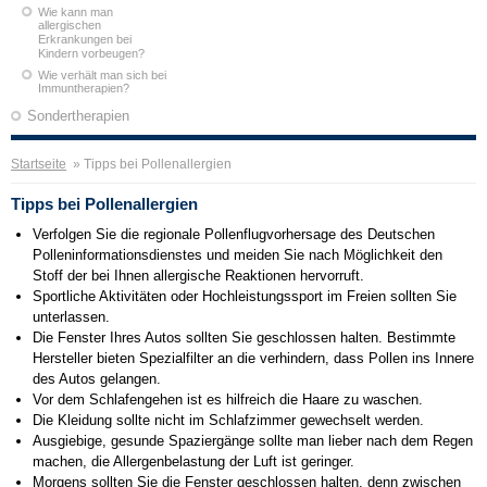
Wie kann man
allergischen
Erkrankungen bei
Kindern vorbeugen?
Wie verhält man sich bei
Immuntherapien?
Sondertherapien
Startseite
» Tipps bei Pollenallergien
Tipps bei Pollenallergien
Verfolgen Sie die regionale Pollenflugvorhersage des Deutschen
Polleninformationsdienstes und meiden Sie nach Möglichkeit den
Stoff der bei Ihnen allergische Reaktionen hervorruft.
Sportliche Aktivitäten oder Hochleistungssport im Freien sollten Sie
unterlassen.
Die Fenster Ihres Autos sollten Sie geschlossen halten. Bestimmte
Hersteller bieten Spezialfilter an die verhindern, dass Pollen ins Innere
des Autos gelangen.
Vor dem Schlafengehen ist es hilfreich die Haare zu waschen.
Die Kleidung sollte nicht im Schlafzimmer gewechselt werden.
Ausgiebige, gesunde Spaziergänge sollte man lieber nach dem Regen
machen, die Allergenbelastung der Luft ist geringer.
Morgens sollten Sie die Fenster geschlossen halten, denn zwischen