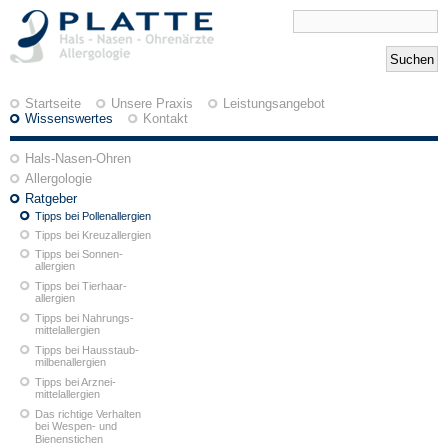
Startseite
Unsere Praxis
Leistungsangebot
Wissenswertes
Kontakt
Hals-Nasen-Ohren
Allergologie
Ratgeber
Tipps bei Pollenallergien
Tipps bei Kreuzallergien
Tipps bei Sonnen-
allergien
Tipps bei Tierhaar-
allergien
Tipps bei Nahrungs-
mittelallergien
Tipps bei Hausstaub-
milbenallergien
Tipps bei Arznei-
mittelallergien
Das richtige Verhalten
bei Wespen- und
Bienenstichen